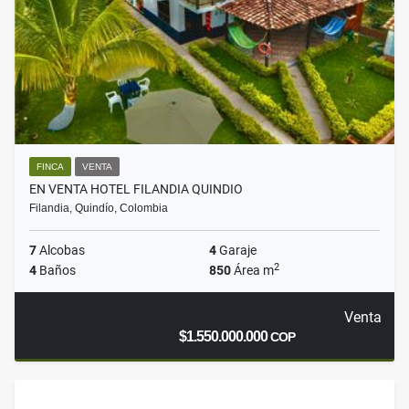
FINCA
VENTA
EN VENTA HOTEL FILANDIA QUINDIO
Filandia, Quindío, Colombia
7
Alcobas
4
Garaje
2
4
Baños
850
Área m
Venta
$1.550.000.000
COP