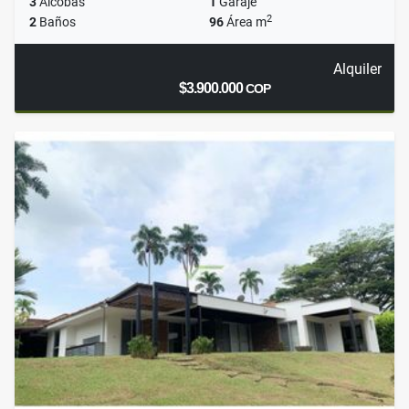
3
Alcobas
1
Garaje
2
2
Baños
96
Área m
Alquiler
$3.900.000
COP