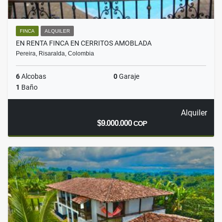
FINCA
ALQUILER
EN RENTA FINCA EN CERRITOS AMOBLADA
Pereira, Risaralda, Colombia
6
Alcobas
0
Garaje
1
Baño
Alquiler
$9.000.000
COP