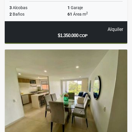
3
Alcobas
1
Garaje
2
2
Baños
61
Área m
Alquiler
$1.350.000
COP