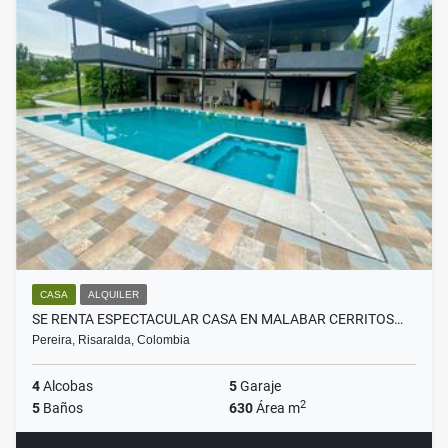
CASA
ALQUILER
SE RENTA ESPECTACULAR CASA EN MALABAR CERRITOS…
Pereira, Risaralda, Colombia
4
Alcobas
5
Garaje
2
5
Baños
630
Área m