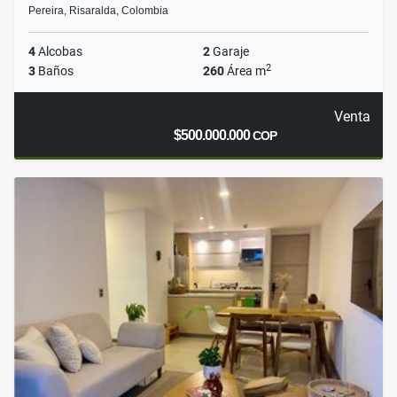
Pereira, Risaralda, Colombia
4
Alcobas
2
Garaje
2
3
Baños
260
Área m
Venta
$500.000.000
COP