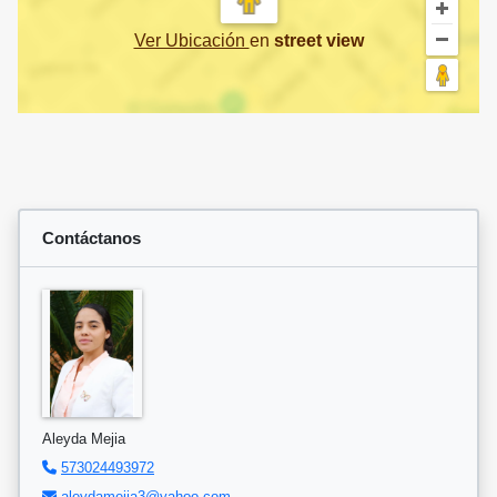
Ver Ubicación
en
street view
Contáctanos
Aleyda Mejia
573024493972
aleydamejia3@yahoo.com