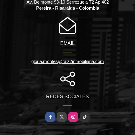
Av. Belmonte 93-10 Serrezuela T2 Ap 402
Pereira - Risaralda - Colombia
EMAIL
gloria.montes@raiz2inmobiliaria.com
REDES SOCIALES
Facebook
X
Instagram
TikTok