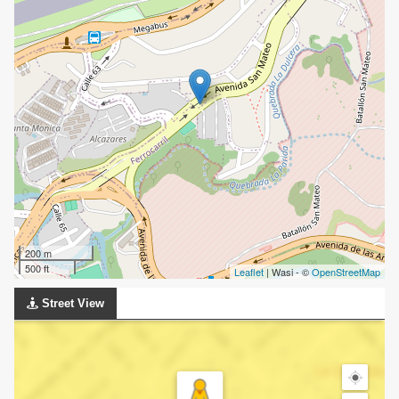
200 m
500 ft
Leaflet
| Wasi - ©
OpenStreetMap
Street View