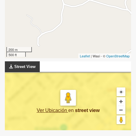
200 m
500 ft
Leaflet
| Wasi - ©
OpenStreetMap
Street View
Ver Ubicación
en
street view