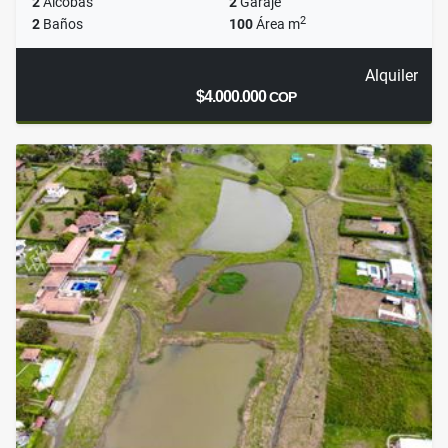
2
Alcobas
2
Garaje
2
2
Baños
100
Área m
Alquiler
$4.000.000
COP