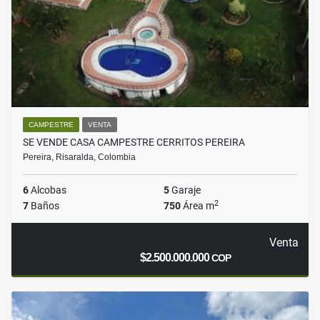
CAMPESTRE
VENTA
SE VENDE CASA CAMPESTRE CERRITOS PEREIRA
Pereira, Risaralda, Colombia
6
Alcobas
5
Garaje
2
7
Baños
750
Área m
Venta
$2.500.000.000
COP