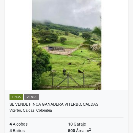
FINCA
VENTA
SE VENDE FINCA GANADERA VITERBO, CALDAS
Viterbo, Caldas, Colombia
4
Alcobas
10
Garaje
2
4
Baños
500
Área m