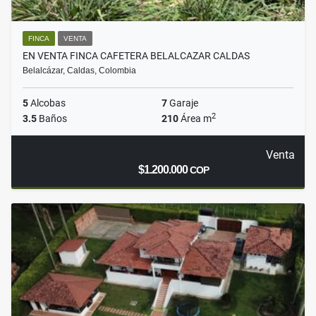
FINCA
VENTA
EN VENTA FINCA CAFETERA BELALCAZAR CALDAS
Belalcázar, Caldas, Colombia
5
Alcobas
7
Garaje
2
3.5
Baños
210
Área m
Venta
$1.200.000
COP