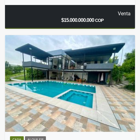
Venta
$15.000.000.000
COP
CASA
ALQUILER