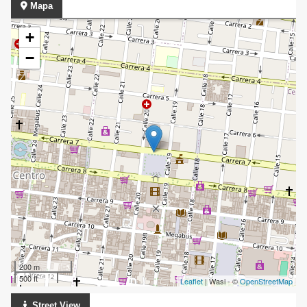
Mapa
+
−
200 m
500 ft
Leaflet
| Wasi - ©
OpenStreetMap
Street View