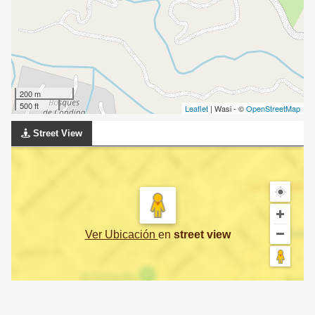
200 m
500 ft
Leaflet
| Wasi - ©
OpenStreetMap
Street View
Ver Ubicación
en
street view