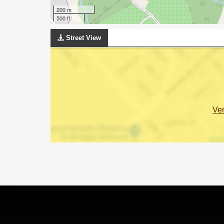
200 m
500 ft
Street View
Ve