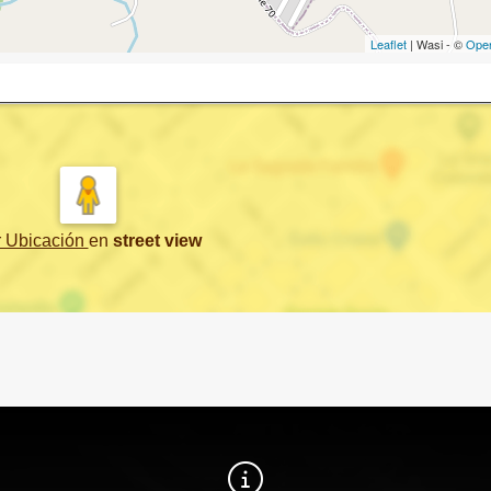
Leaflet
| Wasi - ©
Ope
r Ubicación
en
street view