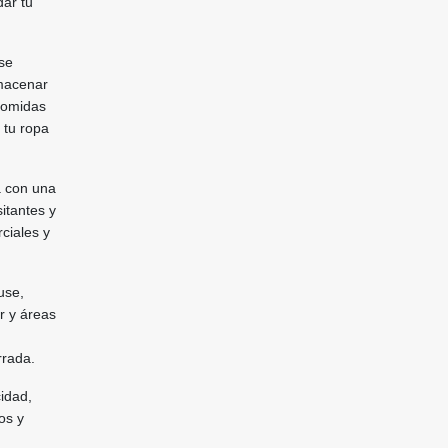
dar tu
rse
lmacenar
comidas
 tu ropa
a con una
itantes y
ciales y
use,
r y áreas
rrada.
idad,
os y