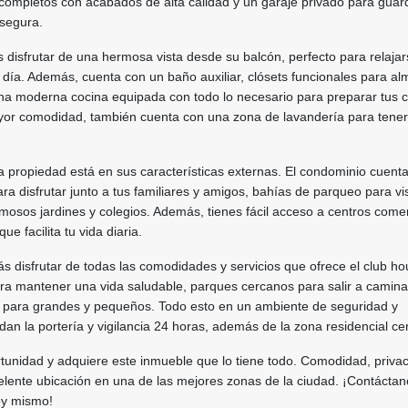
completos con acabados de alta calidad y un garaje privado para guar
segura.
ás disfrutar de una hermosa vista desde su balcón, perfecto para relaja
día. Además, cuenta con un baño auxiliar, clósets funcionales para a
una moderna cocina equipada con todo lo necesario para preparar tus 
ayor comodidad, también cuenta con una zona de lavandería para tener
a propiedad está en sus características externas. El condominio cuent
ra disfrutar junto a tus familiares y amigos, bahías de parqueo para vis
osos jardines y colegios. Además, tienes fácil acceso a centros comer
que facilita tu vida diaria.
ás disfrutar de todas las comodidades y servicios que ofrece el club ho
ra mantener una vida saludable, parques cercanos para salir a camina
a para grandes y pequeños. Todo esto en un ambiente de seguridad y
ndan la portería y vigilancia 24 horas, además de la zona residencial ce
tunidad y adquiere este inmueble que lo tiene todo. Comodidad, privac
elente ubicación en una de las mejores zonas de la ciudad. ¡Contáctan
oy mismo!