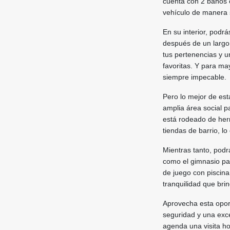
cuenta con 2 baños 
vehículo de manera 
En su interior, podr
después de un largo 
tus pertenencias y 
favoritas. Y para m
siempre impecable.
Pero lo mejor de est
amplia área social pa
está rodeado de herm
tiendas de barrio, lo 
Mientras tanto, podr
como el gimnasio pa
de juego con piscin
tranquilidad que bri
Aprovecha esta opor
seguridad y una exc
agenda una visita h