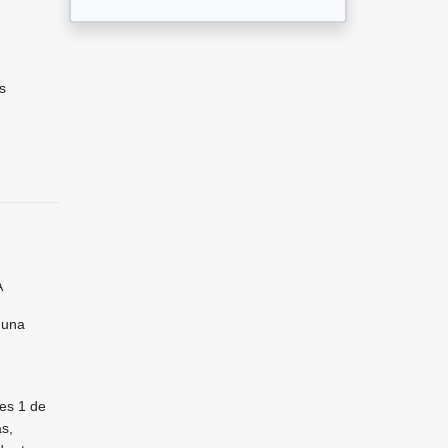
s
A
 una
es 1 de
ás,