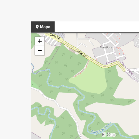
Mapa
+
−