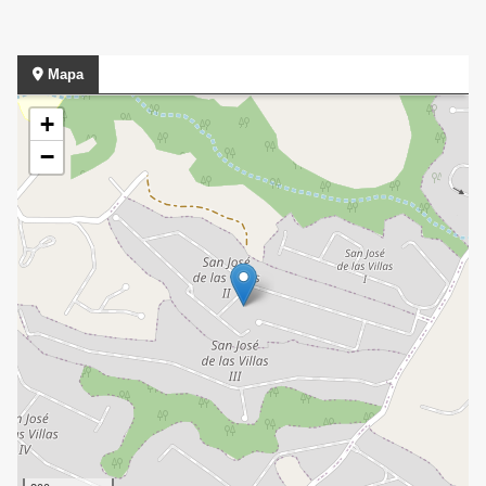
Mapa
+
−