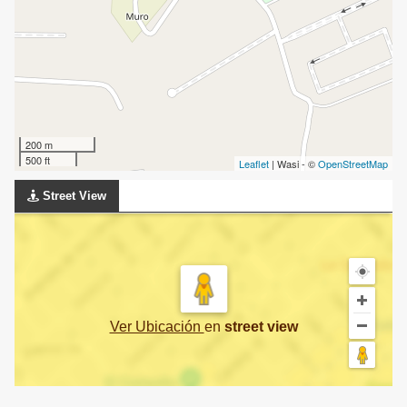
200 m
500 ft
Leaflet
| Wasi - ©
OpenStreetMap
Street View
Ver Ubicación
en
street view