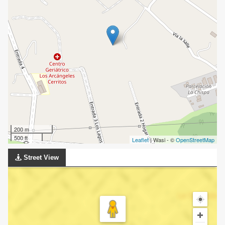
200 m
500 ft
Leaflet
| Wasi - ©
OpenStreetMap
Street View