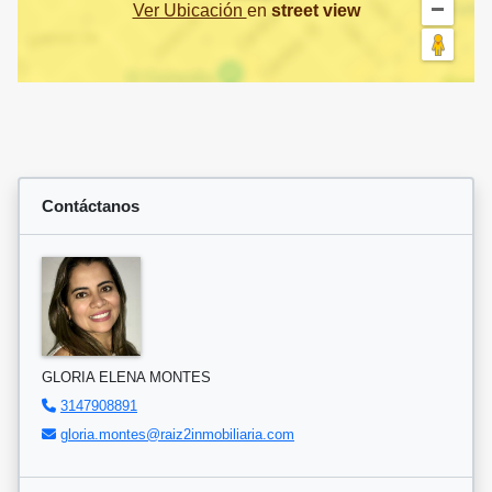
Ver Ubicación
en
street view
Contáctanos
GLORIA ELENA MONTES
3147908891
gloria.montes@raiz2inmobiliaria.com