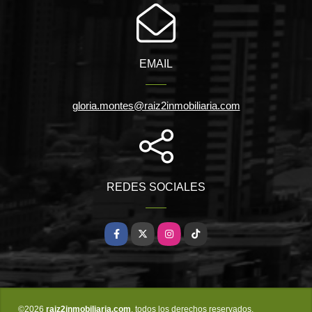
EMAIL
gloria.montes@raiz2inmobiliaria.com
REDES SOCIALES
Facebook
X
Instagram
TikTok
©2026
raiz2inmobiliaria.com
, todos los derechos reservados.