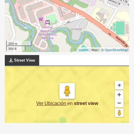
200 m
500 ft
Leaflet
| Wasi - ©
OpenStreetMap
Street View
Ver Ubicación
en
street view