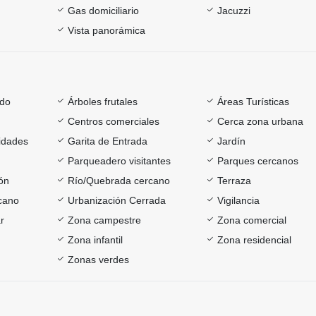
Gas domiciliario
Jacuzzi
Vista panorámica
ado
Árboles frutales
Áreas Turísticas
Centros comerciales
Cerca zona urbana
sidades
Garita de Entrada
Jardín
Parqueadero visitantes
Parques cercanos
ón
Río/Quebrada cercano
Terraza
rcano
Urbanización Cerrada
Vigilancia
r
Zona campestre
Zona comercial
Zona infantil
Zona residencial
Zonas verdes