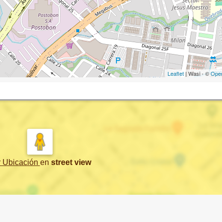
Leaflet
| Wasi - ©
Ope
r Ubicación
en
street view