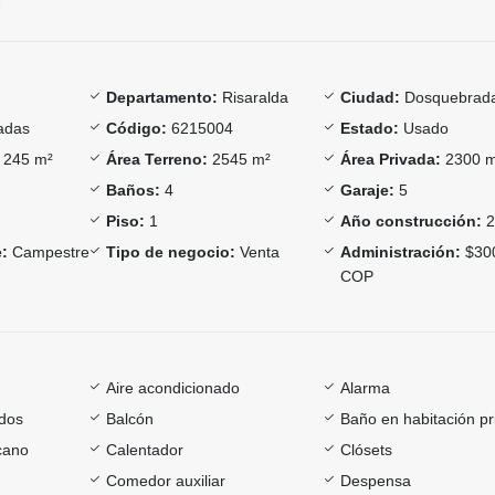
Departamento:
Risaralda
Ciudad:
Dosquebrad
adas
Código:
6215004
Estado:
Usado
245 m²
Área Terreno:
2545 m²
Área Privada:
2300 
Baños:
4
Garaje:
5
Piso:
1
Año construcción:
2
:
Campestre
Tipo de negocio:
Venta
Administración:
$30
COP
Aire acondicionado
Alarma
dos
Balcón
Baño en habitación pr
cano
Calentador
Clósets
Comedor auxiliar
Despensa