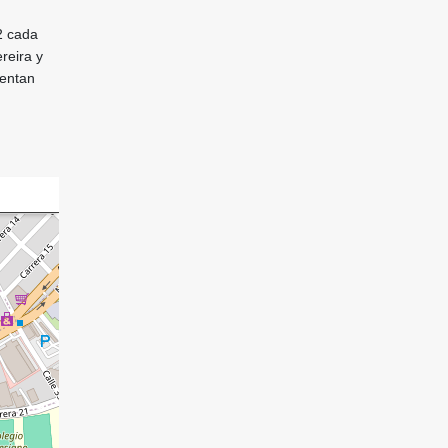
2 cada
reira y
uentan