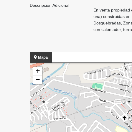
Descripción Adicional :
En venta propiedad 
una) construidas en 
Dosquebradas, Zona c
con calentador, terr
Mapa
+
−