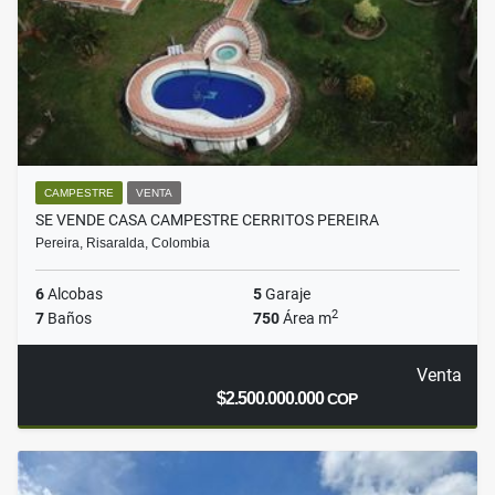
CAMPESTRE
VENTA
SE VENDE CASA CAMPESTRE CERRITOS PEREIRA
Pereira, Risaralda, Colombia
6
Alcobas
5
Garaje
2
7
Baños
750
Área m
Venta
$2.500.000.000
COP