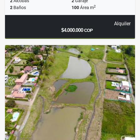
2
Alcobas
2
Garaje
2
2
Baños
100
Área m
Alquiler
$4.000.000
COP