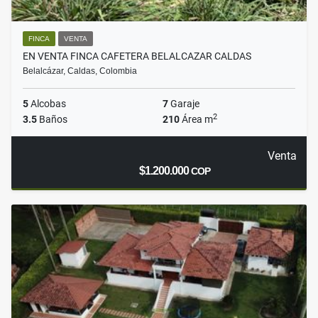
FINCA
VENTA
EN VENTA FINCA CAFETERA BELALCAZAR CALDAS
Belalcázar, Caldas, Colombia
5
Alcobas
7
Garaje
2
3.5
Baños
210
Área m
Venta
$1.200.000
COP