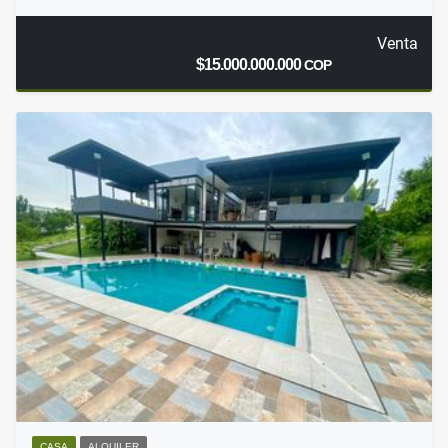
Venta
$15.000.000.000
COP
CASA
ALQUILER