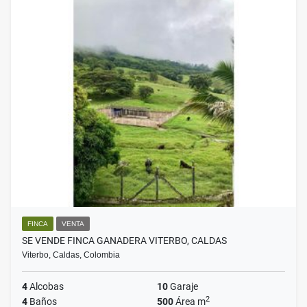
FINCA
VENTA
SE VENDE FINCA GANADERA VITERBO, CALDAS
Viterbo, Caldas, Colombia
4
Alcobas
10
Garaje
2
4
Baños
500
Área m