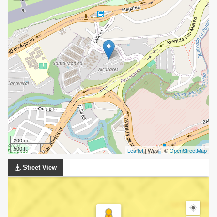
200 m
500 ft
Leaflet
| Wasi - ©
OpenStreetMap
Street View