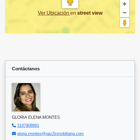
Ver Ubicación
en
street view
Contáctanos
GLORIA ELENA MONTES
3147908891
gloria.montes@raiz2inmobiliaria.com