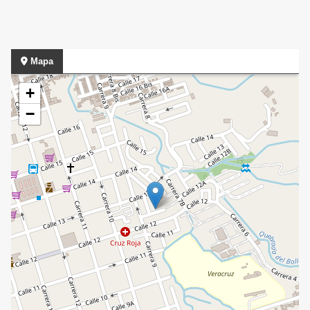
Mapa
+
−