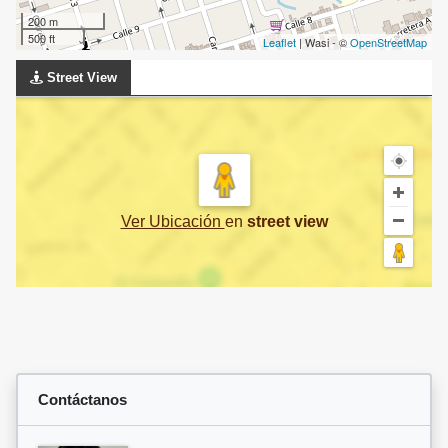
200 m
500 ft
Leaflet
| Wasi - ©
OpenStreetMap
Street View
Ver Ubicación
en
street view
Contáctanos